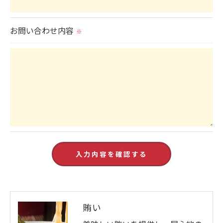
当社では、個人情報の漏洩等がなされないよう、適
切に安全管理対策を実施します。
お問い合わせ内容
※
＜個人情報を与えなかった場合に生じる結果＞
必要な情報を頂けない場合は、それに対応した当社
のサービスをご提供できない場合がございますので
予めご了承ください。
＜個人情報の開示･訂正・削除･利用停止の手続につ
いて＞
当社では、お客様の個人情報の開示･訂正･削除・利
用停止の手続を定めさせて頂いております。
ご本人である事を確認のうえ、対応させて頂きま
す。
賄い
個人情報の開示･訂正･削除・利用停止の具体的手続