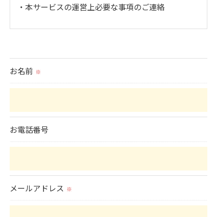
・本サービスの運営上必要な事項のご連絡
＜個人情報の提供について＞
当社ではお客様の同意を得た場合または法令に定め
られた場合を除き、
お名前
※
取得した個人情報を第三者に提供することはいたし
ません。
＜個人情報の委託について＞
お電話番号
当社では、利用目的の達成に必要な範囲において、
個人情報を外部に委託する場合があります。
これらの委託先に対しては個人情報保護契約等の措
置をとり、適切な監督を行います。
メールアドレス
※
＜個人情報の安全管理＞