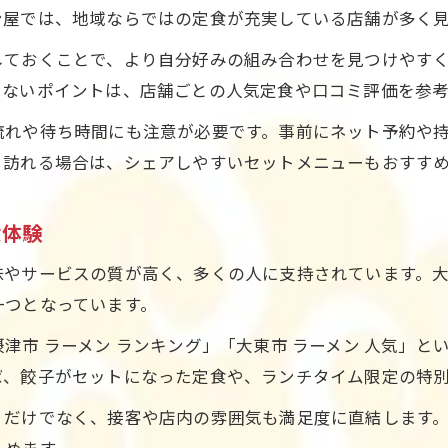
ン屋では、地域ならではの定食が充実している店舗が多く
駐車場やアクセス重視のラーメン屋選び
しておくことで、より自分好みの組み合わせを見つけやす
美味しさを求めるならラーメン屋定食の新発見を
しないポイントは、店舗ごとの人気定食や口コミ評価を参
ラーメン屋定食で見つける新たな味覚体験
流れや待ち時間にも注意が必要です。事前にネット予約や
有名店を参考にラーメン屋定食を探す方法
と訪れる場合は、シェアしやすいセットメニューもおすす
口コミから知るラーメン屋定食の注目ポイント
摂津市で話題のラーメン屋定食を徹底解説
食体験
ラーメン屋で味わう隠れた定食メニュー発見
味やサービスの質が高く、多くの人に支持されています。
ラーメン屋で楽しむ摂津市大東市の定食時間
一つとなっています。
ラーメン屋で過ごすゆったり定食ランチ時間
津市 ラーメン ランキング」「大東市 ラーメン 人気」
仕事帰りに立ち寄りたいラーメン屋定食紹介
ば、餃子がセットになった定食や、ランチタイム限定の特
家族みんなで楽しめるラーメン屋の定食選び
ラーメン屋と定食で満たされる休日の過ごし方
りだけでなく、接客や店内の雰囲気も満足度に直結します
しめます。