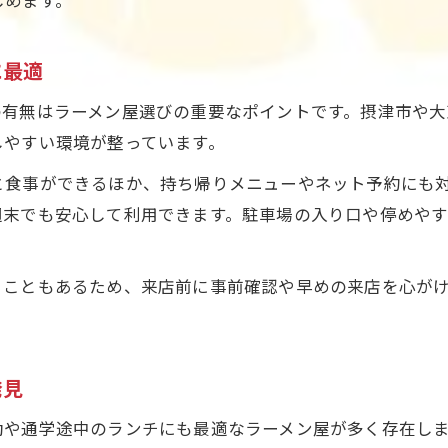
友人と語らうラーメン屋定食のおすすめシーン
季節ごとに変わるラーメン屋の定食バリエーション
に最適
ラーメン屋の季節限定定食で味覚を満喫
春夏秋冬ラーメン屋定食メニューの楽しみ方
の有無はラーメン屋選びの重要なポイントです。摂津市や大
しやすい環境が整っています。
季節ごとのおすすめラーメン屋定食特集
旬の素材を活かしたラーメン屋定食の魅力
と食事ができるほか、持ち帰りメニューやネット予約にも
ラーメン屋で体験する四季折々の定食時間
週末でも安心して利用できます。駐車場の入り口や停めや
ランチなら大東市摂津市のラーメン屋がおすすめ
お問い合わせはこちら
お問い合わせはこちら
ラーメン屋で楽しむ満足ランチ定食の選び方
ることもあるため、来店前に事前確認や早めの来店を心が
。
ランチ人気のラーメン屋で味わう定食体験
摂津市駅周辺ラーメン屋のランチ特集
発見
ラーメン屋ランチで得られる満腹感の魅力
駐車場完備のラーメン屋で快適ランチタイム
勤や通学途中のランチにも最適なラーメン屋が多く存在し