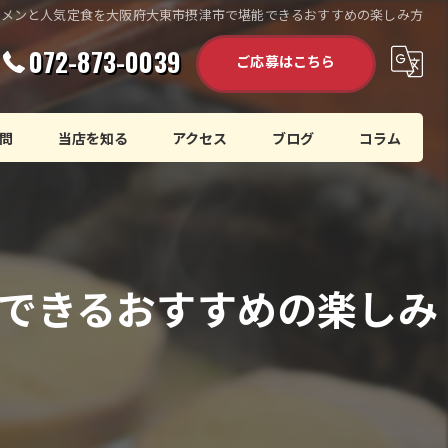
ーメンと人気定食を大阪府大東市摂津市で堪能できるおすすめの楽しみ方
072-873-0039
ご応募はこちら
問
当店を知る
アクセス
ブログ
コラム
未経験
高収入
できるおすすめの楽しみ
賄い
寮完備
アルバイト