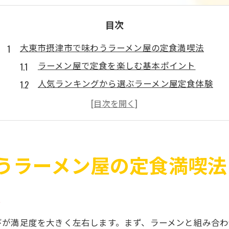
目次
大東市摂津市で味わうラーメン屋の定食満喫法
ラーメン屋で定食を楽しむ基本ポイント
人気ランキングから選ぶラーメン屋定食体験
駐車場ありのラーメン屋は快適な食事に最適
摂津市駅周辺ラーメン屋定食の魅力を発見
新店舗で味わうラーメン屋の定食満喫術
人気定食とラーメン屋の魅力をこのエリアで体験
うラーメン屋の定食満喫法
ラーメン屋で味わう定食の新しい魅力とは
大東市・摂津市のラーメン屋人気の理由
ト
口コミで広がるラーメン屋定食の魅力解説
びが満足度を大きく左右します。まず、ラーメンと組み合
ランキング常連のラーメン屋で定食体験