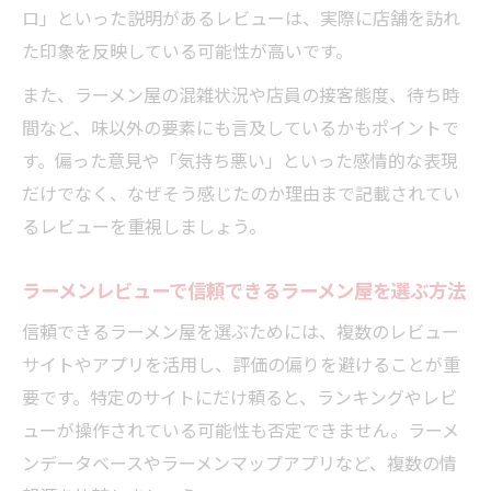
ラーメン屋で味わうレビュー投稿の楽しみ
ロ」といった説明があるレビューは、実際に店舗を訪れ
とは
た印象を反映している可能性が高いです。
レビューコピペ問題とラーメン屋選び
また、ラーメン屋の混雑状況や店員の接客態度、待ち時
ラーメン屋レビューのコピペ被害に注意す
間など、味以外の要素にも言及しているかもポイントで
る理由
す。偏った意見や「気持ち悪い」といった感情的な表現
コピペレビューがラーメン屋選びに及ぼす
だけでなく、なぜそう感じたのか理由まで記載されてい
影響
るレビューを重視しましょう。
ラーメン屋本来の魅力を伝えるレビューの
ラーメンレビューで信頼できるラーメン屋を選ぶ方法
見極め方
ラーメン屋レビューのオリジナリティを重
信頼できるラーメン屋を選ぶためには、複数のレビュー
視しよう
サイトやアプリを活用し、評価の偏りを避けることが重
要です。特定のサイトにだけ頼ると、ランキングやレビ
コピーされたラーメンレビューを避けるポ
ューが操作されている可能性も否定できません。ラーメ
イント
ンデータベースやラーメンマップアプリなど、複数の情
健康リスク検証で安心して楽しむラーメン