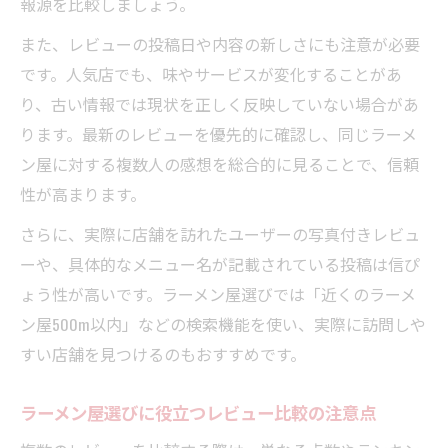
報源を比較しましょう。
ラーメン屋のレビューで健康リスクを見抜
く方法
また、レビューの投稿日や内容の新しさにも注意が必要
です。人気店でも、味やサービスが変化することがあ
ラーメン屋選びと健康リスクの関係を検証
り、古い情報では現状を正しく反映していない場合があ
する
ります。最新のレビューを優先的に確認し、同じラーメ
ラーメンを週3回以上食べる際の注意点
ン屋に対する複数人の感想を総合的に見ることで、信頼
ラーメン屋巡りと健康意識のバランスを考
性が高まります。
える
さらに、実際に店舗を訪れたユーザーの写真付きレビュ
健康的なラーメン屋レビューのチェックポ
ーや、具体的なメニュー名が記載されている投稿は信ぴ
イント
ょう性が高いです。ラーメン屋選びでは「近くのラーメ
レビューが気になるラーメン屋探しのコツ
ン屋500m以内」などの検索機能を使い、実際に訪問しや
ラーメン屋選びでレビューを賢く活用する
すい店舗を見つけるのもおすすめです。
方法
近くのラーメン屋をレビューで比較するポ
ラーメン屋選びに役立つレビュー比較の注意点
イント