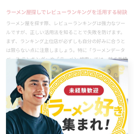
ラーメン屋探しでレビューランキングを活用する秘訣
ラーメン屋を探す際、レビューランキングは強力なツー
ルですが、正しい活用法を知ることで失敗を防げます。
まず、ランキング上位店が必ずしも自分の好みに合うと
は限らない点に注意しましょう。特に「ラーメンデータ
ベース ランキング」や「ラーメン 検索」では、味の系統
や店の雰囲気を自分で確認することが大切です。
ランキングを活用する際は、以下のポイントを意識する
と効果的です。
・複数のランキングを比較し傾向を読む
・レビュー内容の具体性や更新日の新しさを重視する
・自分の味覚傾向（濃い味・あっさりなど）に近い投稿
者の意見を参考にする