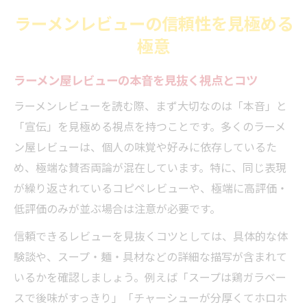
意点
ラーメンレビューの信頼性を見極める
気持ち悪いラーメンレビューを見分ける基
極意
準とは
ラーメン屋の体験談が信頼できるレビュー
ラーメン屋レビューの本音を見抜く視点とコツ
の目安
ラーメンレビューを読む際、まず大切なのは「本音」と
独自視点で選ぶラーメン屋の楽しみ方
「宣伝」を見極める視点を持つことです。多くのラーメ
自分だけのラーメン屋レビュー活用術を発
ン屋レビューは、個人の味覚や好みに依存しているた
見しよう
め、極端な賛否両論が混在しています。特に、同じ表現
ラーメン屋巡りでレビューを最大限楽しむ
が繰り返されているコピペレビューや、極端に高評価・
方法
低評価のみが並ぶ場合は注意が必要です。
ラーメンレビューで広がる新しいラーメン
信頼できるレビューを見抜くコツとしては、具体的な体
屋体験
験談や、スープ・麺・具材などの詳細な描写が含まれて
ラーメン屋探しでレビューランキングを活
いるかを確認しましょう。例えば「スープは鶏ガラベー
用する秘訣
スで後味がすっきり」「チャーシューが分厚くてホロホ