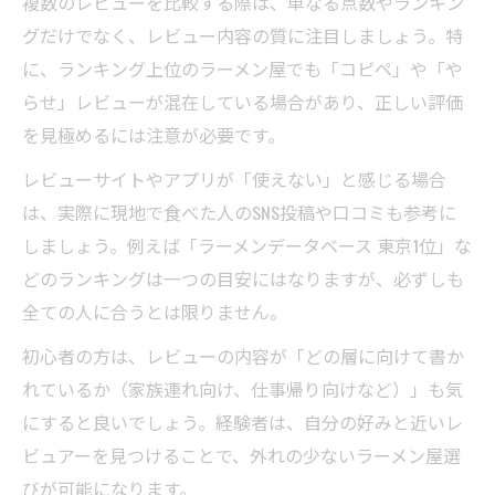
複数のレビューを比較する際は、単なる点数やランキン
ラーメン屋レビューの評価軸を持つ重要性
グだけでなく、レビュー内容の質に注目しましょう。特
ラーメン屋ランキングで失敗しない店探し
に、ランキング上位のラーメン屋でも「コピペ」や「や
ラーメン屋レビューの気持ち悪い表現に惑
らせ」レビューが混在している場合があり、正しい評価
わされない
を見極めるには注意が必要です。
噂のラーメン屋3年ルールを徹底分析
レビューサイトやアプリが「使えない」と感じる場合
ラーメン屋3年ルールとレビューの関連性を
は、実際に現地で食べた人のSNS投稿や口コミも参考に
探る
しましょう。例えば「ラーメンデータベース 東京1位」な
ラーメン屋が生き残る秘訣をレビューで検
どのランキングは一つの目安にはなりますが、必ずしも
証
全ての人に合うとは限りません。
ラーメン屋3年ルールの真実と選び方のポイ
初心者の方は、レビューの内容が「どの層に向けて書か
ント
れているか（家族連れ向け、仕事帰り向けなど）」も気
ラーメン屋レビューで見える繁盛店の特徴
にすると良いでしょう。経験者は、自分の好みと近いレ
ラーメン屋の3年生存率とレビュー傾向の分
ビュアーを見つけることで、外れの少ないラーメン屋選
析
びが可能になります。