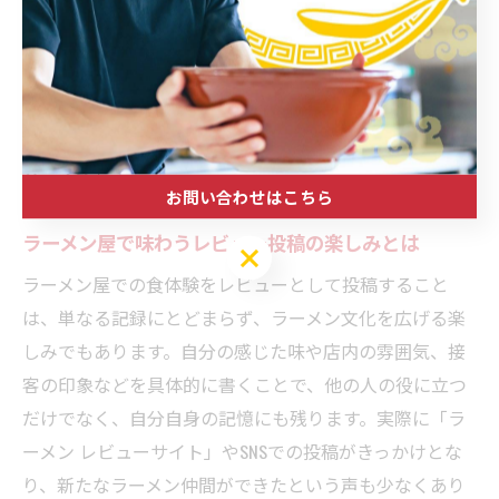
また、ランキング上位店は混雑しやすいため、訪問時間
をずらすなどの工夫も有効です。逆に、ランキング外の
店舗にも個性的な名店が多いため、あえて穴場を狙う楽
しみも味わえます。ランキングを鵜呑みにせず、自分の
体験を重ねることで、本当に満足できるラーメン屋と出
会えるでしょう。
お問い合わせはこちら
ラーメン屋で味わうレビュー投稿の楽しみとは
お問い合わせはこちら
ラーメン屋での食体験をレビューとして投稿すること
は、単なる記録にとどまらず、ラーメン文化を広げる楽
しみでもあります。自分の感じた味や店内の雰囲気、接
客の印象などを具体的に書くことで、他の人の役に立つ
だけでなく、自分自身の記憶にも残ります。実際に「ラ
ーメン レビューサイト」やSNSでの投稿がきっかけとな
り、新たなラーメン仲間ができたという声も少なくあり